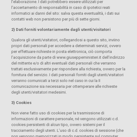
l’elaborazione. I dati potrebbero essere utilizzati per
l’accertamento di responsabilità in caso di ipotetici reati
informatici ai danni del sito: salva questa eventualità, i dati sui
contatti web non persistono per più di sette giorni.
2) Dati forniti volontariamente dagli utenti/visitatori
Qualora gli utenti/visitatori, collegandosi a questo sito, inviino
propri dati personali per accedere a determinati servizi, ovvero
per effettuare richieste in posta elettronica, ciò comporta
l’acquisizione da parte di www.giuseppeministeri.it dell’indirizzo
del mittente e/o di altri eventuali dati personali che verranno
trattati esclusivamente per rispondere alla richiesta, ovvero per la
fornitura del servizio. I dati personali forniti dagli utenti/visitatori
verranno comunicati a terzi solo nel caso in cui la II
comunicazione sia necessaria per ottemperare alle richieste
degli utenti/visitatori medesimi.
3) Cookies
Non viene fatto uso di cookies per la trasmissione di
informazioni di carattere personale, né vengono utilizzati c.d.
cookies persistenti di alcun tipo, ovvero sistemi per il
tracciamento degli utenti. L’uso di c.d. cookies di sessione (che
non vengono memorizzati in modo persistente sul computer