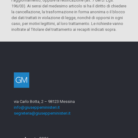
l’aggiornamento, oppure la rettificazione (art. 7 del D. Lgs.
196/03). Ai sensi del medesimo articolo si ha il diritto di chiedere
la cancellazione, la trasformazione in forma anonima o il blocco
dei dati trattati in violazione di legge, nonché di opporsi in ogni
caso, per motivi legittimi, al loro trattamento. Le richieste vanno
inoltrate al Titolare del trattamento ai recapiti indicati sopra.
via Carlo Botta, 2 – 98123 Messina
info@giuseppeministeri.it
segreteria@giuseppeministeri.it