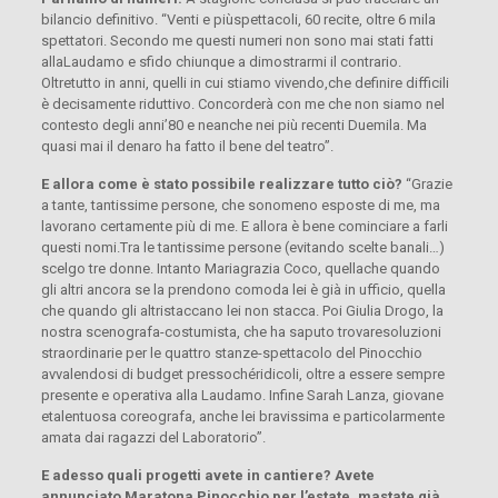
bilancio definitivo. “Venti e piùspettacoli, 60 recite, oltre 6 mila
spettatori. Secondo me questi numeri non sono mai stati fatti
allaLaudamo e sfido chiunque a dimostrarmi il contrario.
Oltretutto in anni, quelli in cui stiamo vivendo,che definire difficili
è decisamente riduttivo. Concorderà con me che non siamo nel
contesto degli anni’80 e neanche nei più recenti Duemila. Ma
quasi mai il denaro ha fatto il bene del teatro”.
E allora come è stato possibile realizzare tutto ciò?
“Grazie
a tante, tantissime persone, che sonomeno esposte di me, ma
lavorano certamente più di me. E allora è bene cominciare a farli
questi nomi.Tra le tantissime persone (evitando scelte banali…)
scelgo tre donne. Intanto Mariagrazia Coco, quellache quando
gli altri ancora se la prendono comoda lei è già in ufficio, quella
che quando gli altristaccano lei non stacca. Poi Giulia Drogo, la
nostra scenografa-costumista, che ha saputo trovaresoluzioni
straordinarie per le quattro stanze-spettacolo del Pinocchio
avvalendosi di budget pressochéridicoli, oltre a essere sempre
presente e operativa alla Laudamo. Infine Sarah Lanza, giovane
etalentuosa coreografa, anche lei bravissima e particolarmente
amata dai ragazzi del Laboratorio”.
E adesso quali progetti avete in cantiere? Avete
annunciato Maratona Pinocchio per l’estate, mastate già