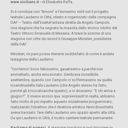
www.sicilians.it
• di Elisabetta Raffa.
Si è conclusa con “Amore” e l’ennesimo sold out il progetto
teatrale Laudamo in Città, ideato e organizzato dalla compagnia
DAF – Teatro dell’EsattaFantasia diretta da Angelo Campolo.
Una stagione che ha segnato la rinascita dello storico ridotto del
Teatro Vittorio Emanuele di Messina. A tirare le somme di una
stagione con cifre da record è Giuseppe Ministeri, presidente
della DAF.
Ministeri, mi pare possa ritenersi soddisfatto di come è andata
lastagione della Laudamo.
“Confermo! Sono felicissimo, gasatissimo e,perché non
ammetterlo, anche emozionato. Sembrava incredibile
asettembre, quando con Campolo ci soffermavamo su quella
locandinadella Sala Laudamo (che Angelo stesso ha fatto,
perché gli è toccatoanche questo), e ci dicevamo: “E chi arriva a
giugno?”. E invece eccoci qua: sopravvissuti! In realtà, abbiamo
fatto molto di più rispetto aquanto inizialmente programmato,
realizzando l’obiettivo che il direttore artistico Ninni Bruschetta
aveva tracciato: fare della Laudamo uno spazio aperto alla città.
Da qui Laudamo in Città, il nostro cantiere teatrale permanente.
Parliamo di numeri.
A stagione conclusa si può tracciare un