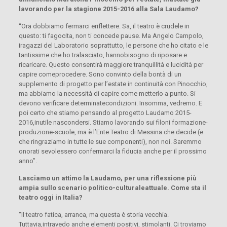
lavorando per la stagione 2015-2016 alla Sala Laudamo?
“Ora dobbiamo fermarci eriflettere. Sa, il teatro è crudele in
questo: ti fagocita, non ti concede pause. Ma Angelo Campolo,
iragazzi del Laboratorio soprattutto, le persone che ho citato e le
tantissime che ho tralasciato, hannobisogno di riposare e
ricaricare. Questo consentirà maggiore tranquillità e lucidità per
capire comeprocedere. Sono convinto della bontà di un
supplemento di progetto per l’estate in continuità con Pinocchio,
ma abbiamo la necessità di capire come metterlo a punto. Si
devono verificare determinatecondizioni. Insomma, vedremo. E
poi certo che stiamo pensando al progetto Laudamo 2015-
2016,inutile nascondersi. Stiamo lavorando sui filoni formazione-
produzione-scuole, ma è l’Ente Teatro di Messina che decide (e
che ringraziamo in tutte le sue componenti), non noi. Saremmo
onorati sevolessero confermarci la fiducia anche per il prossimo
anno”.
Lasciamo un attimo la Laudamo, per una riflessione più
ampia sullo scenario politico-culturaleattuale. Come sta il
teatro oggi in Italia?
“Il teatro fatica, arranca, ma questa è storia vecchia.
Tuttavia,intravedo anche elementi positivi, stimolanti. Ci troviamo