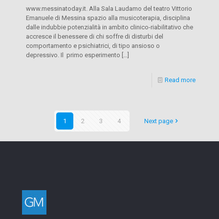
www.messinatoday.it. Alla Sala Laudamo del teatro Vittorio
Emanuele di Messina spazio alla musicoterapia, disciplina
dalle indubbie potenzialità in ambito clinico-riabilitativo che
accresce il benessere di chi soffre di disturbi del
comportamento e psichiatrici, di tipo ansioso o
depressivo. Il primo esperimento
[…]
Read more
1
2
3
4
Next page